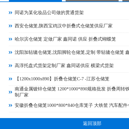
同诺为某化妆品公司做的贯通货架
西安仓储笼,陕西宝鸡汉中折叠式仓储笼供应厂家
哈尔滨仓储笼 定做厂家 鑫同诺 供应 折叠式蝴蝶笼
沈阳加轱辘仓储笼,沈阳脚轮仓储笼,定制 带轱辘仓储笼 
高淳托盘式货架定制厂家 鑫同诺供应 横梁式货架
【1200x1000x890】折叠仓储笼C-7 -江苏仓储笼
南通金属镀锌仓储笼 1200*1000*890规格批发 折叠周转
制厂家
安徽折叠仓储笼1000*800*840仓库笼子 大铁筐 汽车配
返回顶部